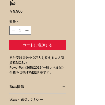
座
価
￥9,900
格
数量
*
カートに追加する
累計受験者数440万人を超える大人気
資格MOSの
PowerPoint365&2019(一般レベル)の
合格を目指すWEB講座です。
商品情報
累計受験者数440万人を超える大人気
返品・返金ポリシー
資格MOSの