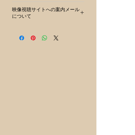
PowerPoint365&2019(一般レベル)の
（１）ご注文日時より12時間以内であ
合格を目指すWEB講座です。
映像視聴サイトへの案内メール
ればご注文のキャンセルができます。
について
ご注文のキャンセルをご希望される場
合は、当サイトお問い合わせ窓口にご
映像視聴に必要な情報を3営業日以内
連絡ください。 （２）商品に明らか
にメールにて送信します。
な欠陥がある場合または品違いの場合
ご不明な点ございましたら遠慮なく下
のみご注文のキャンセルを受け付けさ
記窓口までお申込ください。
せていただきます。（商品の到着より
■お問い合わせ窓口
７日以内にご連絡を頂いた場合に限り
ます。）基本的にお客様都合によるキ
担当：間部（マナベ）
ャンセル・返品はお受けしておりませ
んので、ご注文の際には慎重にお選び
https://lin.ee/4AhM8ZF
ください。 （3）商品に明らかな欠陥
がある場合または品違いの場合、返品
等にかかる手数料は弊社が負担致しま
す。商品がお気に召さない場合等、お
客様のご都合による返品・交換の場合
は、手数料はお客様の負担とさせてい
ただきます。